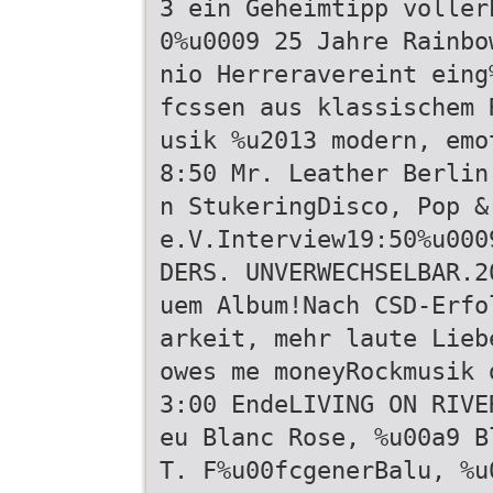
3 ein Geheimtipp voller
0%u0009 25 Jahre Rainbo
nio Herreravereint eing
fcssen aus klassischem 
usik %u2013 modern, emo
8:50 Mr. Leather Berlin
n StukeringDisco, Pop &
e.V.Interview19:50%u000
DERS. UNVERWECHSELBAR.2
uem Album!Nach CSD-Erfo
arkeit, mehr laute Lieb
owes me moneyRockmusik 
3:00 EndeLIVING ON RIVE
eu Blanc Rose, %u00a9 B
T. F%u00fcgenerBalu, %u