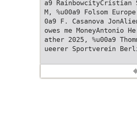
a9 RainbowcityCristian 
M, %u00a9 Folsom Europe
0a9 F. Casanova JonAlie
owes me MoneyAntonio He
ather 2025, %u00a9 Thom