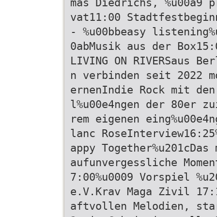
mas Diedrichs, %u00a9 p
vat11:00 Stadtfestbegin
- %u00bbeasy listening%
0abMusik aus der Box15:
LIVING ON RIVERSaus Ber
n verbinden seit 2022 m
ernenIndie Rock mit den
l%u00e4ngen der 80er zu
rem eigenen eing%u00e4n
lanc RoseInterview16:25
appy Together%u201cDas 
aufunvergessliche Momen
7:00%u0009 Vorspiel %u2
e.V.Krav Maga Zivil 17:
aftvollen Melodien, sta