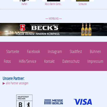
Hafen
R&Co Berlin Gmb...
Scheune
— WERBUNG —
Startseite
Facebook
Instagram
Stadtfest
Bühnen
Fotos
Hilfe/Service
Kontakt
Datenschutz
Impressum
Unsere Partner:
▶ alle Partner anzeigen