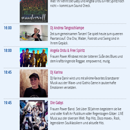
Wat? Ihr kennt die Gaby und Angela Ordu & Free Spiritz noch
nicht – kommt zum Sound Check.
16:00
DJ Andrea Tangoschlampe
Zeit zum gemeinsamen Tanzen! Sie spielt heute zum queeren
Paartanz auf. Cha Cha, Walzer, Foxtrott und Swing sind in
Ihrem Gepäck.
18:00
Angela Ordu & Free Spiritz
Frauen Power Afrobeat mit der bitteren Süße des Blues und
dem kraftbringende Reggae. empowernd, mutig.
18:45
DJ Karina
DJ Karina Qanir wird uns mit all-time-favorites & tanzbarer
Musik aus der Wave- und Gothic-Szene in zauberhafte
Emotionen versetzten.
19:45
Die Gabys
Frauen Power Band. Seit über 30 Jahren begeistern sie live
und voller Kraft ihr Publikum voller Regenbogen-Glitzer. LIVE
Music aus der diversen Welt. Pop Hits, Disco moves-, Rock,
legendären Soulklassikern und aktuelle Hits.