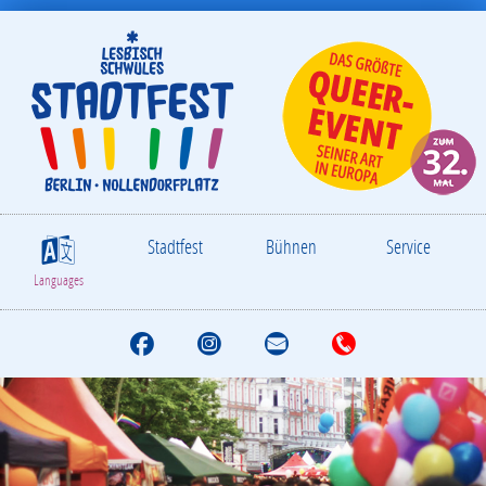
Stadtfest
Bühnen
Service
S
Languages
F
I
M
T