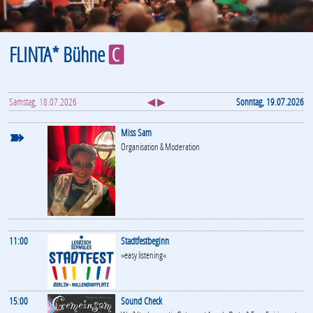
FLINTA* Bühne
C
Samstag, 18.07.2026
◀ ▶
Sonntag, 19.07.2026
➽
Miss Sam
Organisation & Moderation
11:00
Stadtfestbeginn
»easy listening«
15:00
Sound Check