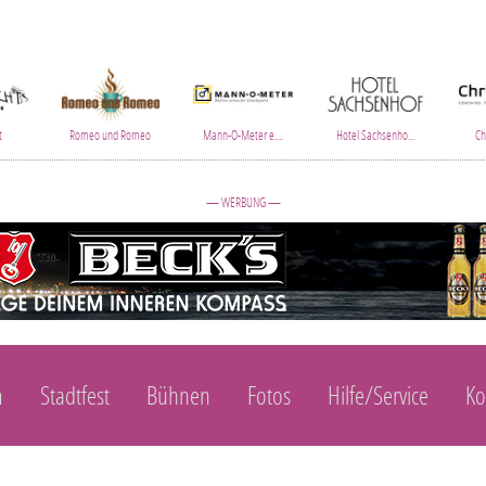
t
Romeo und Romeo
Mann-O-Meter e....
Hotel Sachsenho...
Chr
— WERBUNG —
m
Stadtfest
Bühnen
Fotos
Hilfe/Service
Ko