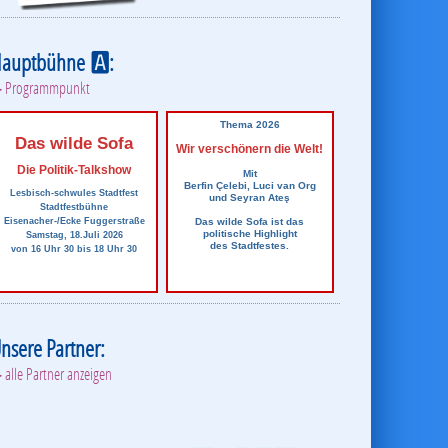
Hauptbühne
:
A
 Programmpunkt
Thema 2026
Das wilde Sofa
Wir verschönern die Welt!
Die Politik-Talkshow
Mit
Berfin Çelebi, Luci van Org
Lesbisch-schwules Stadtfest
und Seyran Ateş
Stadtfestbühne
Das wilde Sofa ist das
Eisenacher-/Ecke Fuggerstraße
politische Highlight
Samstag, 18.Juli 2026
des Stadtfestes.
von 16 Uhr 30 bis 18 Uhr 30
nsere Partner:
 alle Partner anzeigen