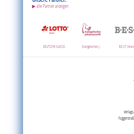
▶ alle Partner anzeigen
DEUTSCHE KLASSE...
Evangelisches J...
B.E.S.T. Verans
Verlags
Fuggerstra