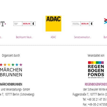
...
Bezirksamt Neuk...
ADAC
Senatsverwaltun...
Bun
Organsiert durch
Veranstaltet von
MÄRCHENBRUNNEN
REGENBOGENFOND
- und Veranstaltungs- GmbH
der Schwulen Wirte e.
ße 7, 10777 Berlin (Schöneberg)
Fuggerstraße 7, 10777 Berlin (
Tel: +49 30 21 47 35
Fax: +49-30-2147358