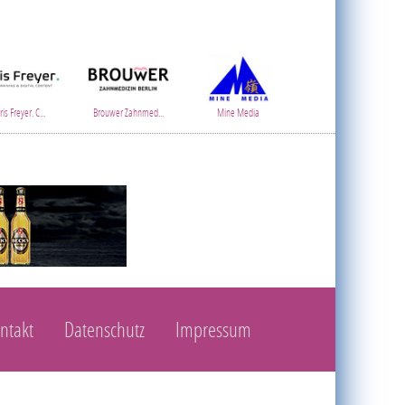
is Freyer. C...
Brouwer Zahnmed...
Mine Media
ntakt
Datenschutz
Impressum