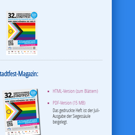
tadtfest-Magazin:
HTML-Version (zum Blättern)
PDF-Version (15 MB)
Das gedruckte Heft ist der Juli-
Ausgabe der Siegessäule
beigelegt.