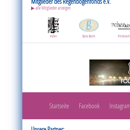
Mitglieder des Regenbogenfonds e.V.
▶ alle Mitglieder anzeigen
Hafen
Berio Berlin
Prinzknech
Startseite
Facebook
Instagra
Unsere Partner: