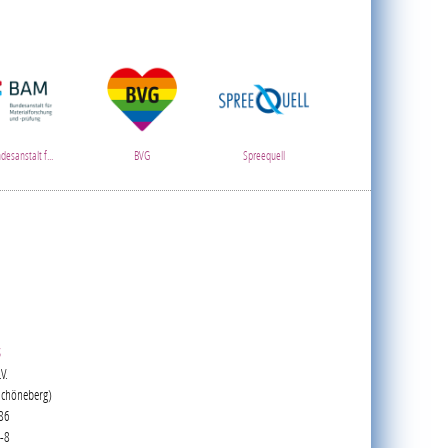
desanstalt f...
BVG
Spreequell
S
V.
Schöneberg)
 86
-8