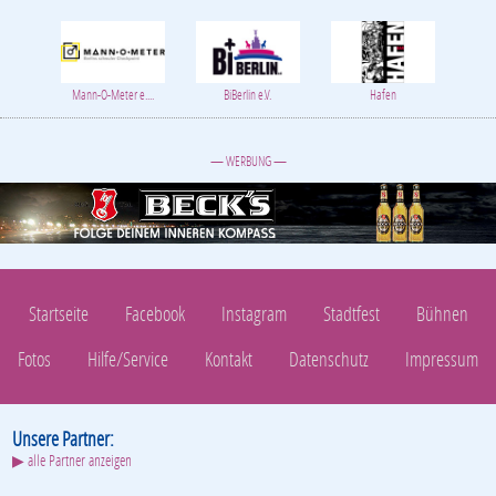
Mann-O-Meter e....
BiBerlin e.V.
Hafen
— WERBUNG —
Startseite
Facebook
Instagram
Stadtfest
Bühnen
Fotos
Hilfe/Service
Kontakt
Datenschutz
Impressum
Unsere Partner:
▶ alle Partner anzeigen