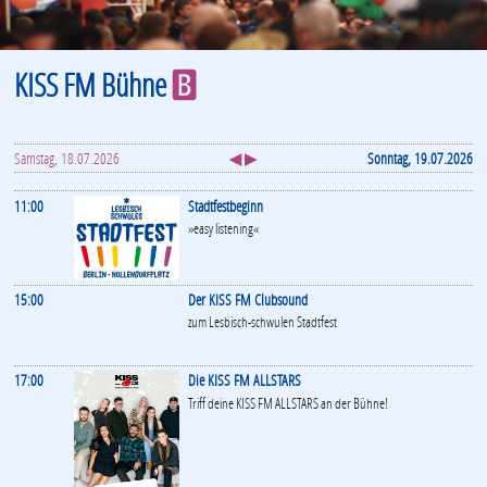
KISS FM Bühne
B
Samstag, 18.07.2026
◀ ▶
Sonntag, 19.07.2026
11:00
Stadtfestbeginn
»easy listening«
15:00
Der KISS FM Clubsound
zum Lesbisch-schwulen Stadtfest
17:00
Die KISS FM ALLSTARS
Triff deine KISS FM ALLSTARS an der Bühne!