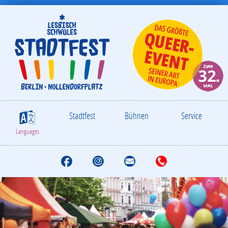
Stadtfest
Bühnen
Service
S
Languages
F
I
M
T