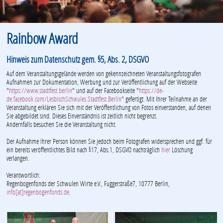
Rainbow Award
Hinweis zum Datenschutz gem. §5, Abs. 2, DSGVO
Auf dem Veranstaltungsgelände werden von gekennzeichneten Veranstaltungsfotografen
Aufnahmen zur Dokumentation, Werbung und zur Veröffentlichung auf der Webseite
"
https://www.stadtfest.berlin
" und auf der Facebookseite "
https://de-
de.facebook.com/LesbischSchwules.Stadtfest.Berlin
" gefertigt. Mit Ihrer Teilnahme an der
Veranstaltung erklären Sie sich mit der Veröffentlichung von Fotos einverstanden, auf denen
Sie abgebildet sind. Dieses Einverständnis ist zeitlich nicht begrenzt.
Andernfalls besuchen Sie die Veranstaltung nicht.
Der Aufnahme Ihrer Person können Sie jedoch beim Fotografen widersprechen und ggf. für
ein bereits veröffentlichtes Bild nach §17, Abs.1, DSGVO nachträglich
hier
Löschung
verlangen.
Verantwortlich:
Regenbogenfonds der Schwulen Wirte e.V., Fuggerstraße7, 10777 Berlin,
info[at]regenbogenfonds.de
.