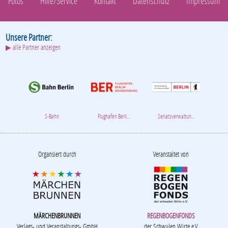
Fotos
Hilfe/Service
Kontakt
Datenschutz
Impressum
Unsere Partner:
▶ alle Partner anzeigen
S-Bahn
Flughafen Berli...
Senatsverwaltun...
Organsiert durch
Veranstaltet von
MÄRCHENBRUNNEN
REGENBOGENFONDS
Verlags- und Veranstaltungs- GmbH
der Schwulen Wirte e.V.