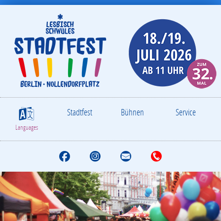
Stadtfest
Bühnen
Service
S
Languages
F
I
M
T