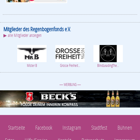
Mitglieder des Regenbogenfonds e.V.
▶ alle Mitglieder anzeigen
Mister B
Grosse Freiheit...
BlindLeadingThe...
— WERBUNG —
Startseite
Facebook
Instagram
Stadtfest
Bühnen