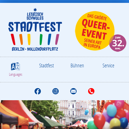
Stadtfest
Bühnen
Service
S
Languages
F
I
M
T