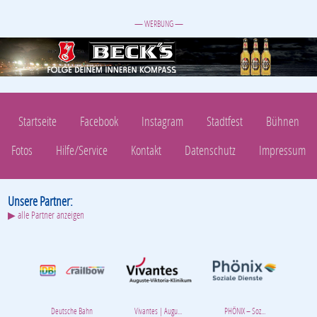
— WERBUNG —
Startseite
Facebook
Instagram
Stadtfest
Bühnen
Fotos
Hilfe/Service
Kontakt
Datenschutz
Impressum
Unsere Partner:
▶ alle Partner anzeigen
Deutsche Bahn
Vivantes | Augu...
PHÖNIX – Soz...