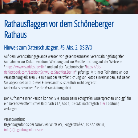
Rathausflaggen vor dem Schöneberger
Rathaus
Hinweis zum Datenschutz gem. §5, Abs. 2, DSGVO
Auf dem Veranstaltungsgelände werden von gekennzeichneten Veranstaltungsfotografen
Aufnahmen zur Dokumentation, Werbung und zur Veröffentlichung auf der Webseite
"
https://www.stadtfest.berlin
" und auf der Facebookseite "
https://de-
de.facebook.com/LesbischSchwules.Stadtfest.Berlin
" gefertigt. Mit Ihrer Teilnahme an der
Veranstaltung erklären Sie sich mit der Veröffentlichung von Fotos einverstanden, auf denen
Sie abgebildet sind. Dieses Einverständnis ist zeitlich nicht begrenzt.
Andernfalls besuchen Sie die Veranstaltung nicht.
Der Aufnahme Ihrer Person können Sie jedoch beim Fotografen widersprechen und ggf. für
ein bereits veröffentlichtes Bild nach §17, Abs.1, DSGVO nachträglich
hier
Löschung
verlangen.
Verantwortlich:
Regenbogenfonds der Schwulen Wirte e.V., Fuggerstraße7, 10777 Berlin,
info[at]regenbogenfonds.de
.