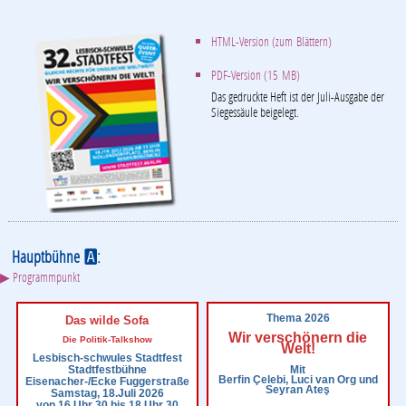
HTML-Version (zum Blättern)
PDF-Version (15 MB)
Das gedruckte Heft ist der Juli-Ausgabe der
Siegessäule beigelegt.
Hauptbühne
:
A
▶ Programmpunkt
Thema 2026
Das wilde Sofa
Wir verschönern die
Die Politik-Talkshow
Welt!
Lesbisch-schwules Stadtfest
Mit
Stadtfestbühne
Berfin Çelebi, Luci van Org und
Eisenacher-/Ecke Fuggerstraße
Seyran Ateş
Samstag, 18.Juli 2026
von 16 Uhr 30 bis 18 Uhr 30